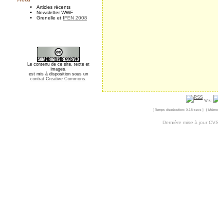
Articles récents
Newsletter WWF
Grenelle et
IFEN 2008
Le contenu de ce site, texte et
images,
est mis à disposition sous un
contrat Creative Commons
.
Wiki
[ Temps d'exécution: 0.18 secs ] [ Mémoi
Dernière mise à jour CV