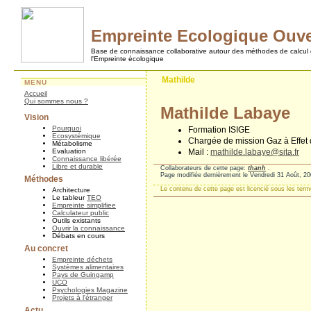
Empreinte Ecologique Ouve
Base de connaissance collaborative autour des méthodes de calcul
l'Empreinte écologique
Mathilde
MENU
Accueil
Qui sommes nous ?
Mathilde Labaye
Vision
Pourquoi
Formation ISIGE
Ecosystémique
Chargée de mission Gaz à Effet
Métabolisme
Evaluation
Mail :
mathilde.labaye@sita.fr
Connaissance libérée
Libre et durable
Collaborateurs de cette page:
thanh
.
Page modifiée dernièrement le Vendredi 31 Août, 2
Méthodes
Le contenu de cette page est licencié sous les ter
Architecture
Le tableur
TEO
Empreinte simplifiee
Calculateur public
Outils existants
Ouvrir la connaissance
Débats en cours
Au concret
Empreinte déchets
Systèmes alimentaires
Pays de Guingamp
UCO
Psychologies Magazine
Projets à l'étranger
Actu