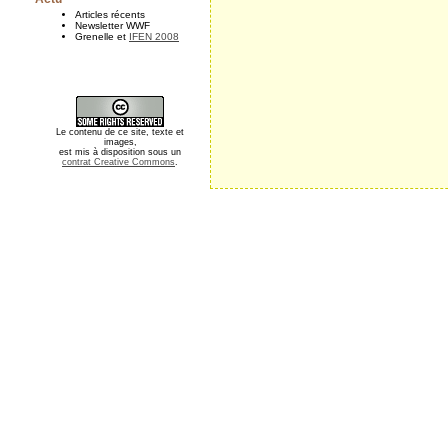
Articles récents
Newsletter WWF
Grenelle et
IFEN 2008
Le contenu de ce site, texte et
images,
est mis à disposition sous un
contrat Creative Commons
.