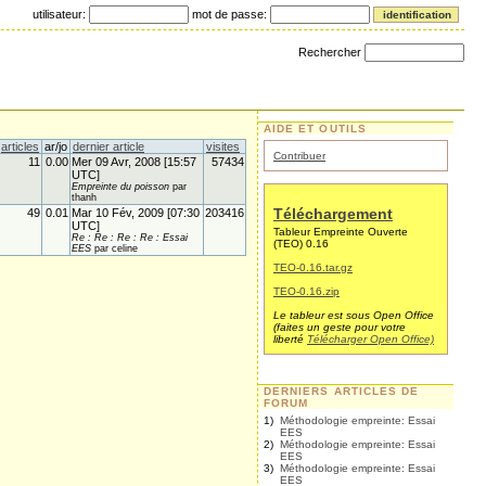
utilisateur:
mot de passe:
Rechercher
AIDE ET OUTILS
articles
ar/jo
dernier article
visites
Contribuer
11
0.00
Mer 09 Avr, 2008 [15:57
57434
UTC]
Empreinte du poisson
par
thanh
Téléchargement
49
0.01
Mar 10 Fév, 2009 [07:30
203416
UTC]
Tableur Empreinte Ouverte
Re : Re : Re : Re : Essai
(TEO) 0.16
EES
par celine
TEO-0.16.tar.gz
TEO-0.16.zip
Le tableur est sous Open Office
(faites un geste pour votre
liberté
Télécharger Open Office)
DERNIERS ARTICLES DE
FORUM
1)
Méthodologie empreinte: Essai
EES
2)
Méthodologie empreinte: Essai
EES
3)
Méthodologie empreinte: Essai
EES