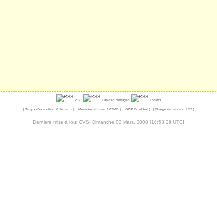
Wiki
Galeries d'images
Forums
[ Temps d'exécution: 0.10 secs ] [ Mémoire utilisée: 1.09MB ] [ GZIP Disabled ] [ Charge du serveur: 1.59 ]
Dernière mise à jour CVS: Dimanche 02 Mars, 2008 [10:53:28 UTC]