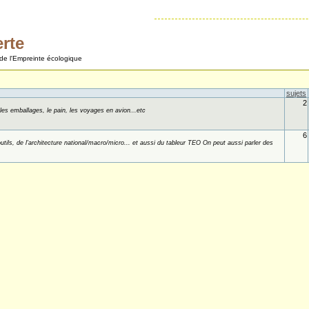
rte
de l'Empreinte écologique
sujets
2
les emballages, le pain, les voyages en avion...etc
6
tils, de l'architecture national/macro/micro... et aussi du tableur TEO On peut aussi parler des