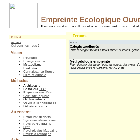
Empreinte Ecologique Ouve
Base de connaissance collaborative autour des méthodes de calcul 
Forums
MENU
Accueil
nom
Qui sommes nous ?
Calculs appliqués
Pour échanger sur des calculs divers et variés, genre 
Vision
Pourquoi
Ecosystémique
Méthodologie empreinte
Métabolisme
Pour discuter des hypothèses de calcul, des types d'ou
Evaluation
l'articulation avec le Carbone, les ACV etc
Connaissance libérée
Libre et durable
Méthodes
Architecture
Le tableur
TEO
Empreinte simplifiee
Calculateur public
Outils existants
Ouvrir la connaissance
Débats en cours
Au concret
Empreinte déchets
Systèmes alimentaires
Pays de Guingamp
UCO
Psychologies Magazine
Projets à l'étranger
Actu