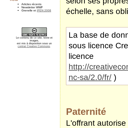
selon ses propres
Articles récents
Newsletter WWF
échelle, sans ob
Grenelle et
IFEN 2008
La base de donn
Le contenu de ce site, texte et
images,
sous licence Cr
est mis à disposition sous un
contrat Creative Commons
.
licence
http://creativec
nc-sa/2.0/fr/
)
Paternité
L'offrant autorise