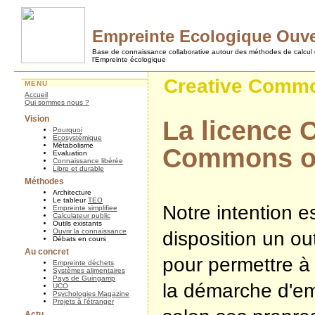
Empreinte Ecologique Ouve
Base de connaissance collaborative autour des méthodes de calcul
l'Empreinte écologique
Creative Comm
MENU
Accueil
Qui sommes nous ?
Vision
La licence 
Pourquoi
Ecosystémique
Métabolisme
Commons ou 
Evaluation
Connaissance libérée
Libre et durable
Méthodes
Architecture
Le tableur
TEO
Notre intention e
Empreinte simplifiee
Calculateur public
Outils existants
Ouvrir la connaissance
disposition un ou
Débats en cours
Au concret
pour permettre à
Empreinte déchets
Systèmes alimentaires
Pays de Guingamp
la démarche d'em
UCO
Psychologies Magazine
Projets à l'étranger
Actu